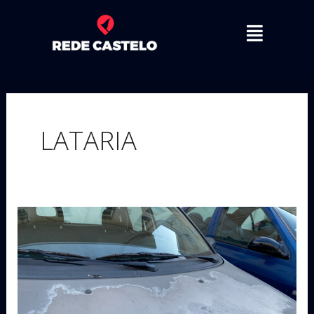
Ir
Menu
para
o
conteúdo
LATARIA
Agentes
externos
que
prejudicam
a
pintura
do